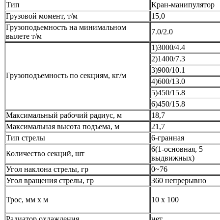
Тип
Кран-манипулятор
Грузовой момент, т/м
15,0
Грузоподьемность на минимальном
7.0/2.0
вылете т/м
1)3000/4.4
2)1400/7.3
3)900/10.1
Грузоподъемность по секциям, кг/м
4)600/13.0
5)450/15.8
6)450/15.8
Максимальный рабочий радиус, м
18,7
Максимальная высота подъема, м
21,7
Тип стрелы
6-гранная
6(1-основная, 5
Количество секций, шт
выдвижных)
Угол наклона стрелы, гр
0~76
Угол вращения стрелы, гр
360 непрерывно
Трос, мм x м
10 х 100
Радиатор охлаждения
нет